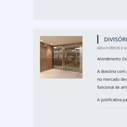
DIVISÓR
MDA FORROS E DI
Atendimento Exc
A divisória com
no mercado deco
funcional de am
A justificativa p