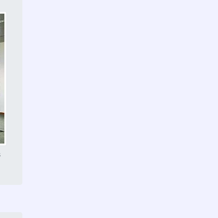
Cobertura de vidro Itaim
Paulista
Divisória de vidro Jardim
Ângela
Cobertura de vidro
Jabaquara
Divisória de vidro Jardim São
Luís
Cobertura de vidro Jardim
Ângela
s
Divisória de vidro Sacomã
Cobertura de vidro Jardim
São Luís
Divisória de vidro