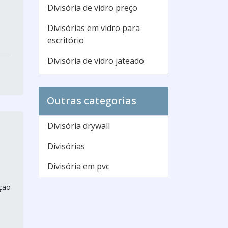
Divisória de vidro preço
Divisórias em vidro para
escritório
Divisória de vidro jateado
Divisória de vidro para
lavanderia
Outras categorias
Divisória de ambiente de
vidro
Divisória drywall
Divisória vidro temperado
Divisórias
Vidro divisória
Divisória em pvc
Divisória vidro cozinha
ação
Divisória de ambiente em
vidro