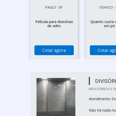
PAULO - SP
OSASCO - 
Película para divisórias
Quanto custa 
de vidro
em pó
Cotar agora
Cotar ag
DIVISÓR
MDA FORROS E DI
Atendimento Exc
Não há nada mai