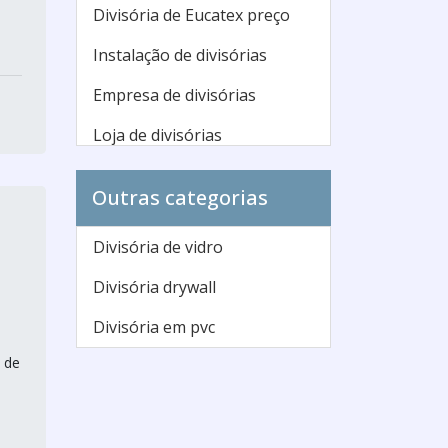
Divisória de Eucatex preço
Instalação de divisórias
Empresa de divisórias
Loja de divisórias
Divisórias para escritório
Outras categorias
preço
Onde comprar divisórias
Divisória de vidro
Divisória mdf preço
Divisória drywall
Comprar divisórias de
Divisória em pvc
ambientes
 de
Divisória de ambiente preço
Divisórias para escritório sp