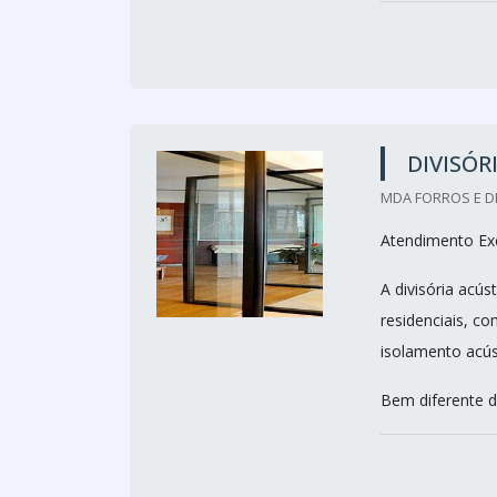
DIVISÓR
MDA FORROS E DI
Atendimento Exc
A divisória acú
residenciais, c
isolamento acúst
Bem diferente da