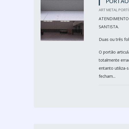
PORTÃO
ART METAL PORTÕ
ATENDIMENTO 
SANTISTA.
Duas ou três fo
O portão artic
totalmente erra
entanto utiliza
fecham...