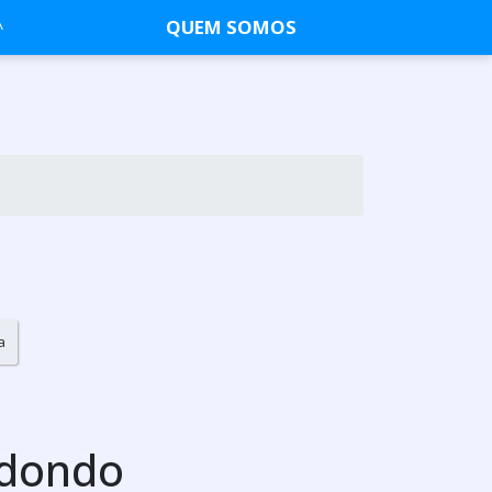
QUEM SOMOS
a
edondo