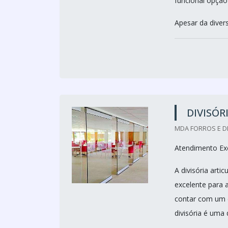
funcional opção
Apesar da divers
DIVISÓR
MDA FORROS E DI
Atendimento Exc
A divisória arti
excelente para 
contar com um e
divisória é uma 