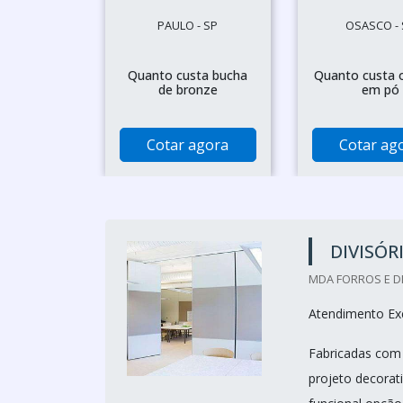
PAULO - SP
OSASCO - 
Quanto custa bucha
Quanto custa 
de bronze
em pó
Cotar agora
Cotar ag
DIVISÓR
MDA FORROS E DI
Atendimento Exc
Fabricadas com 
projeto decorati