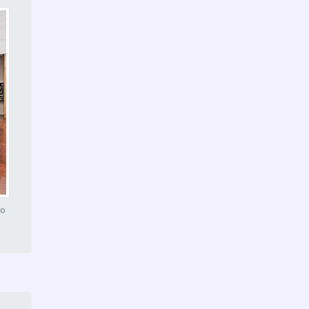
Divisória acústica vidro
Brasilândia
Divisórias de correr para
escritório Itaim Paulista
Divisória acústica vidro
Capão Redondo
Divisória piso teto vidro
duplo Grajaú
Divisórias de correr para
escritório Jabaquara
ão
Divisória de ambiente de
vidro Cidade Ademar
Divisória piso teto vidro
duplo Itaim Paulista