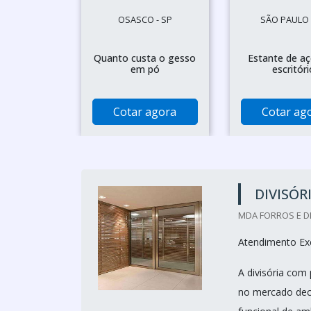
OSASCO - SP
SÃO PAULO 
Quanto custa o gesso
Estante de aç
em pó
escritóri
Cotar agora
Cotar ag
DIVISÓR
MDA FORROS E DI
Atendimento Exc
A divisória com
no mercado deco