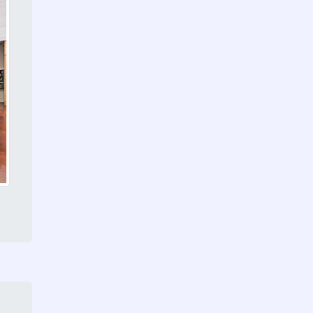
Divisória acústica vidro
Brasilândia
Divisórias de correr para
escritório Itaim Paulista
Divisória acústica vidro
Capão Redondo
Divisória piso teto vidro
duplo Grajaú
Divisórias de correr para
escritório Jabaquara
Divisória de ambiente de
vidro Cidade Ademar
Divisória piso teto vidro
duplo Itaim Paulista