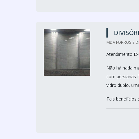
DIVISÓR
MDA FORROS E DI
Atendimento Exc
Não há nada mai
com persianas 
vidro duplo, um
Tais benefícios s