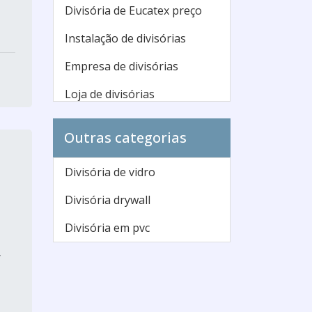
Divisória de Eucatex preço
Instalação de divisórias
Empresa de divisórias
Loja de divisórias
Divisórias para escritório
Outras categorias
preço
Onde comprar divisórias
Divisória de vidro
Divisória mdf preço
Divisória drywall
Comprar divisórias de
Divisória em pvc
ambientes
,
Divisória de ambiente preço
Divisórias para escritório sp