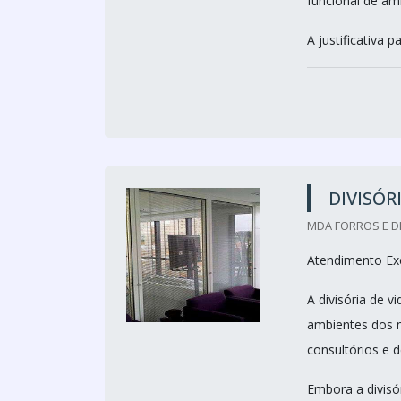
funcional de am
A justificativa p
DIVISÓR
MDA FORROS E DI
Atendimento Exc
A divisória de 
ambientes dos m
consultórios e 
Embora a divisó