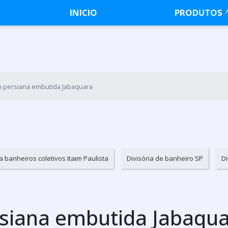
INICIO
PRODUTOS
m persiana embutida Jabaquara
a banheiros coletivos Itaim Paulista
Divisória de banheiro SP
Di
rsiana embutida Jabaqu