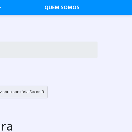
QUEM SOMOS
visória sanitária Sacomã
ara