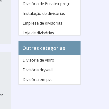
ão
Divisória de Eucatex preço
Instalação de divisórias
Empresa de divisórias
Loja de divisórias
Divisórias para escritório
Outras categorias
preço
Onde comprar divisórias
Divisória de vidro
Divisória mdf preço
Divisória drywall
Comprar divisórias de
Divisória em pvc
ambientes
Divisória de ambiente preço
sse
Divisórias para escritório sp