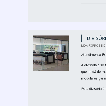
DIVISÓR
MDA FORROS E DI
Atendimento Exc
A divisória piso
que se dá de ma
modulares garan
Essa divisória 