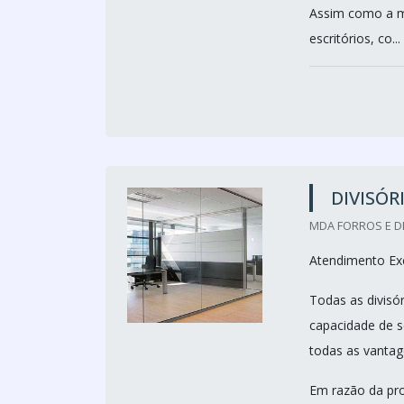
Assim como a ma
escritórios, co...
DIVISÓR
MDA FORROS E DI
Atendimento Exc
Todas as divisó
capacidade de se
todas as vantag
Em razão da pro