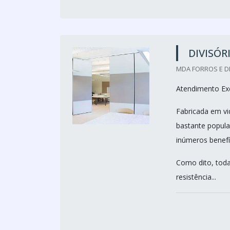
DIVISÓR
MDA FORROS E DI
Atendimento Exc
Fabricada em vi
bastante popula
inúmeros benefíc
Como dito, toda
resistência...