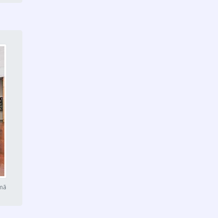
Divisória acústica vidro
Brasilândia
Divisórias de correr para
escritório Itaim Paulista
Divisória acústica vidro
Capão Redondo
Divisória piso teto vidro
duplo Grajaú
Divisórias de correr para
escritório Jabaquara
Divisória de ambiente de
vidro Cidade Ademar
omã
Divisória piso teto vidro
duplo Itaim Paulista