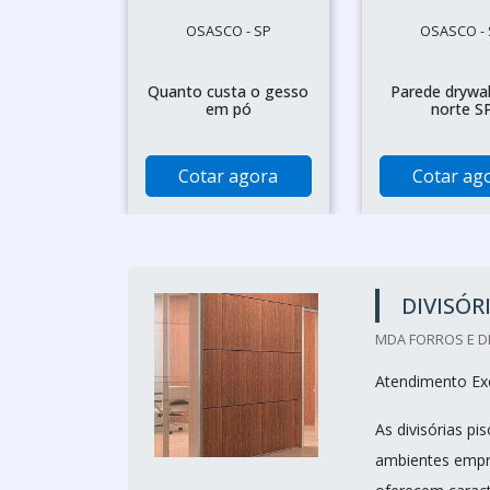
OSASCO - SP
OSASCO - 
Quanto custa o gesso
Parede drywal
em pó
norte S
Cotar agora
Cotar ag
DIVISÓR
MDA FORROS E DI
Atendimento Exc
As divisórias p
ambientes empre