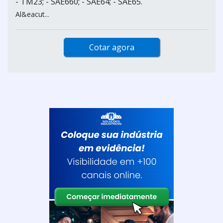
- TM23; - SAE660; - SAE64; - SAE65.
Al&eacut...
Cotar agora